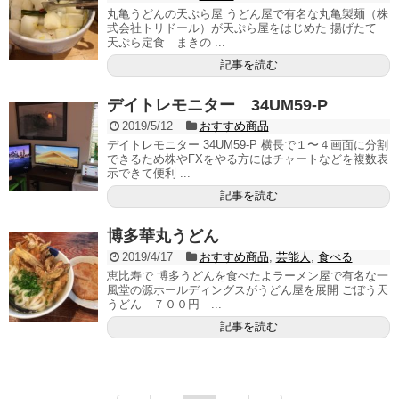
丸亀うどんの天ぷら屋 うどん屋で有名な丸亀製麺（株
式会社トリドール）が天ぷら屋をはじめた 揚げたて
天ぷら定食 まきの ...
記事を読む
デイトレモニター 34UM59-P
2019/5/12
おすすめ商品
デイトレモニター 34UM59-P 横長で１〜４画面に分割
できるため株やFXをやる方にはチャートなどを複数表
示できて便利 ...
記事を読む
博多華丸うどん
2019/4/17
おすすめ商品
,
芸能人
,
食べる
恵比寿で 博多うどんを食べたよラーメン屋で有名な一
風堂の源ホールディングスがうどん屋を展開 ごぼう天
うどん ７００円 ...
記事を読む