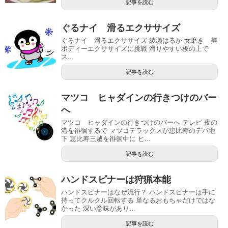
記事を読む
ぐるナイ 滑るエクササイズ
ぐるナイ 滑るエクササイズ 綾瀬はるか 女磨き 美
ボディーエクササイズに挑戦 滑りやすい板の上で
ス...
記事を読む
マツコ ヒャダインの行きつけのバー
へ
マツコ ヒャダインの行きつけのバーへ テレビ 夜の
港を徘徊するで マツコデラックスが恵比寿のデパ地
下 恵比寿三越を徘徊中に ヒ...
記事を読む
ハンドスピナーは狩猟本能
ハンドスピナーはなぜ流行？ ハンドスピナーは手に
持ってクルクル回転する 単なるおもちゃだけではな
かった 深い意味があり...
記事を読む