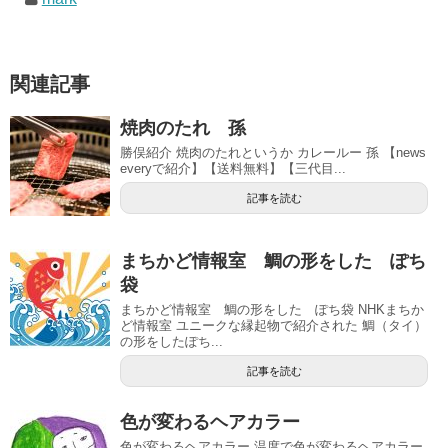
関連記事
焼肉のたれ 孫
勝俣紹介 焼肉のたれというか カレールー 孫 【news
everyで紹介】【送料無料】【三代目...
記事を読む
まちかど情報室 鯛の形をした ぽち
袋
まちかど情報室 鯛の形をした ぽち袋 NHKまちか
ど情報室 ユニークな縁起物で紹介された 鯛（タイ）
の形をしたぽち...
記事を読む
色が変わるヘアカラー
色が変わるヘアカラー 温度で色が変わるヘアカラー