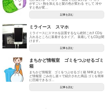
がすごい 熱を加えると髪の色が変わる そして 冷や
すと色が変...
記事を読む
ミライース スマホ
ミライースにスマホを設置するなら絶対これ‼️ CDを
入れるところに装着するタイプ。 装着してもCDは聞
けます。
記事を読む
まちかど情報室 ゴミをつぶせるゴミ
箱
まちかど情報室 ゴミをつぶせるゴミ箱 NHKまちか
ど情報室 ごみ出し楽々で紹介された商品 ゴミを簡単
に圧縮できるゴ...
記事を読む