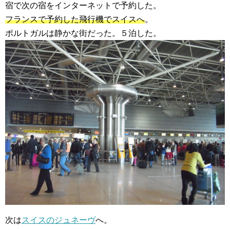
宿で次の宿をインターネットで予約した。
フランスで予約した飛行機でスイスへ
。
ポルトガルは静かな街だった。５泊した。
次は
スイスのジュネーヴ
へ。