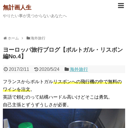
無計画人生
やりたい事が見つからないあなたへ
ホーム
海外旅行
ヨーロッパ旅行ブログ【ポルトガル・リスボン
編No.4】
2017/2/11
2020/5/24
海外旅行
フランスからポルトガル
リスボンへの飛行機の中で無料の
ワインを注文
。
英語で頼むのって結構ハードル高いけどそこは勇気。
自己主張とずうずうしさが必要。