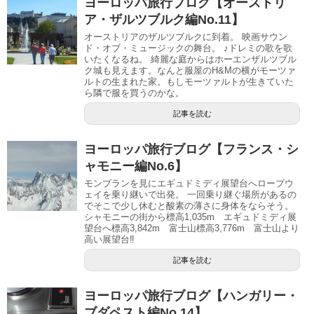
ヨーロッパ旅行ブログ【オーストリ
ア・ザルツブルク編No.11】
オーストリアのザルツブルクに到着。 映画サウン
ド・オブ・ミュージックの舞台。 ♪ドレミの歌を歌
いたくなるね。 綺麗な庭からはホーエンザルツブル
ク城も見えます。なんと服屋のH&Mの横がモーツァ
ルトの生まれた家。もしモーツァルトが生きていた
ら隣で服を買うのかな。
記事を読む
ヨーロッパ旅行ブログ【フランス・シ
ャモニー編No.6】
モンブランを見にエギュドミディ展望台へロープウ
ェイを乗り継いで出発。 一回乗り継ぐ場所があるの
でそこで少し休むと酸素の薄さに身体をならそう。
シャモニーの街から標高1,035m エギュドミディ展
望台へ標高3,842m 富士山標高3,776m 富士山より
高い展望台‼️
記事を読む
ヨーロッパ旅行ブログ【ハンガリー・
ブダペスト編No.14】