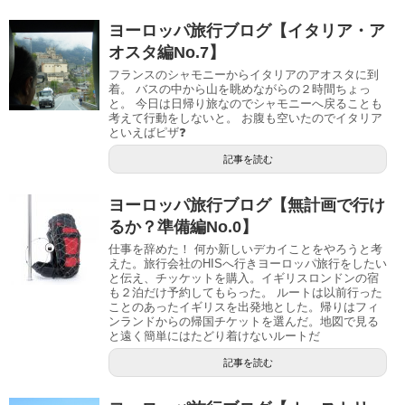
ヨーロッパ旅行ブログ【イタリア・ア
オスタ編No.7】
フランスのシャモニーからイタリアのアオスタに到
着。 バスの中から山を眺めながらの２時間ちょっ
と。 今日は日帰り旅なのでシャモニーへ戻ることも
考えて行動をしないと。 お腹も空いたのでイタリア
といえばピザ❓
記事を読む
ヨーロッパ旅行ブログ【無計画で行け
るか？準備編No.0】
仕事を辞めた！ 何か新しいデカイことをやろうと考
えた。旅行会社のHISへ行きヨーロッパ旅行をしたい
と伝え、チッケットを購入。イギリスロンドンの宿
も２泊だけ予約してもらった。 ルートは以前行った
ことのあったイギリスを出発地とした。帰りはフィ
ンランドからの帰国チケットを選んだ。地図で見る
と遠く簡単にはたどり着けないルートだ
記事を読む