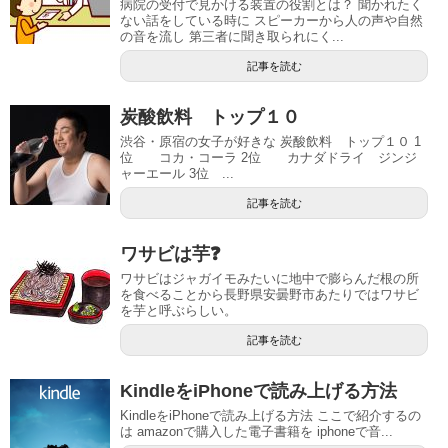
病院の受付で見かける装置の役割とは？ 聞かれたく
ない話をしている時に スピーカーから人の声や自然
の音を流し 第三者に聞き取られにく...
記事を読む
炭酸飲料 トップ１０
渋谷・原宿の女子が好きな 炭酸飲料 トップ１０ 1
位 コカ・コーラ 2位 カナダドライ ジンジ
ャーエール 3位 ...
記事を読む
ワサビは芋❓
ワサビはジャガイモみたいに地中で膨らんだ根の所
を食べることから長野県安曇野市あたりではワサビ
を芋と呼ぶらしい。
記事を読む
KindleをiPhoneで読み上げる方法
KindleをiPhoneで読み上げる方法 ここで紹介するの
は amazonで購入した電子書籍を iphoneで音...