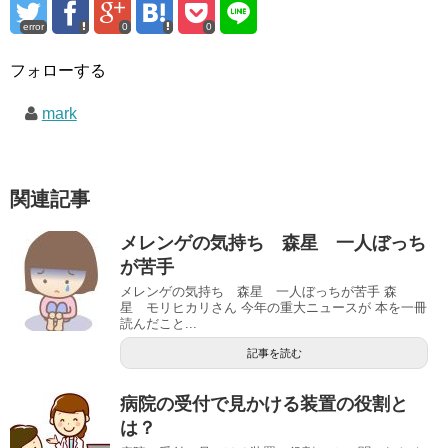
error
0
0
フォローする
mark
関連記事
メレンゲの気持ち 森星 一人ぼっち
が苦手
メレンゲの気持ち 森星 一人ぼっちが苦手 森
星 モリヒカリさん 今年の重大ニュースが 本を一冊
読んだこと...
記事を読む
病院の受付で見かける装置の役割と
は？