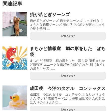
関連記事
猫が爪とぎジーンズ
猫が爪とぎジーンズ 猫モテジーンズ しっぽ付き じ
ょうぶな猫用ジーンズ 猫の爪でズボンが破れちゃう
心配を解消 ...
記事を読む
まちかど情報室 鯛の形をした ぽち
袋
まちかど情報室 鯛の形をした ぽち袋 NHKまちか
ど情報室 ユニークな縁起物で紹介された 鯛（タイ）
の形をしたぽち...
記事を読む
成田凌 今治のタオル コンテックス
成田凌 今治のタオル コンテックス なりたりょう
さん テレビ 沸騰ワード10 に登場 成田凌さんのお気
に入りのタオルがこ...
記事を読む