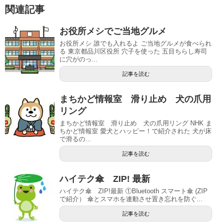
関連記事
お役所メシでご当地グルメ
お役所メシ 誰でも入れるよ ご当地グルメが食べられ
る 東京都品川区役所 穴子を使った 五目ちらし寿司
に穴がのっ...
記事を読む
まちかど情報室 滑り止め 犬の爪用
リング
まちかど情報室 滑り止め 犬の爪用リング NHK ま
ちかど情報室 愛犬とハッピー！で紹介された 犬が床
で滑るの...
記事を読む
ハイテク傘 ZIP! 最新
ハイテク傘 ZIP!最新 ①Bluetooth スマート傘 (ZIP
で紹介） 傘とスマホを連動させ置き忘れを防ぐ...
記事を読む