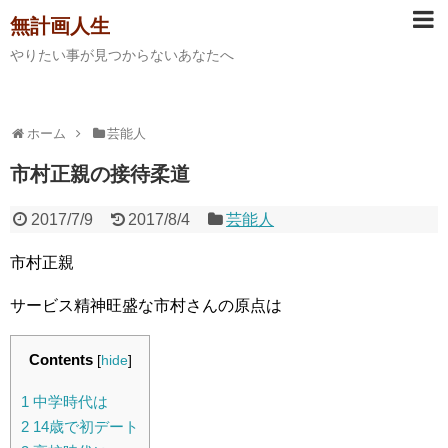
無計画人生
やりたい事が見つからないあなたへ
ホーム
芸能人
市村正親の接待柔道
2017/7/9
2017/8/4
芸能人
市村正親
サービス精神旺盛な市村さんの原点は
Contents
[
hide
]
1
中学時代は
2
14歳で初デート