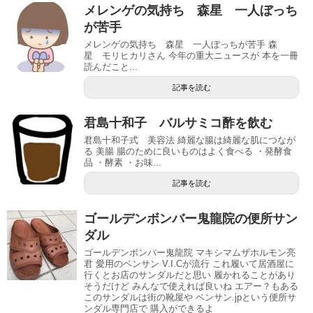
メレンゲの気持ち 森星 一人ぼっち
が苦手
メレンゲの気持ち 森星 一人ぼっちが苦手 森
星 モリヒカリさん 今年の重大ニュースが 本を一冊
読んだこと...
記事を読む
君島十和子 バルサミコ酢を飲む
君島十和子式 美容法 綺麗な腸は綺麗な肌につなが
る 美腸 腸のために良いものはよく食べる ・発酵食
品 ・酵素 ・お味...
記事を読む
ゴールデンボンバー鬼龍院の便所サン
ダル
ゴールデンボンバー鬼龍院 マキシマムザホルモン亮
君 愛用のベンサン V.I.Cが流行 これ履いて居酒屋に
行くとお店のサンダルだと思い 履かれることがあり
そうだけど みんなで使えれば良いね エアー？もある
このサンダルは街の靴屋や ベンサン.jpという便所サ
ンダル専門店で 購入ができるよ