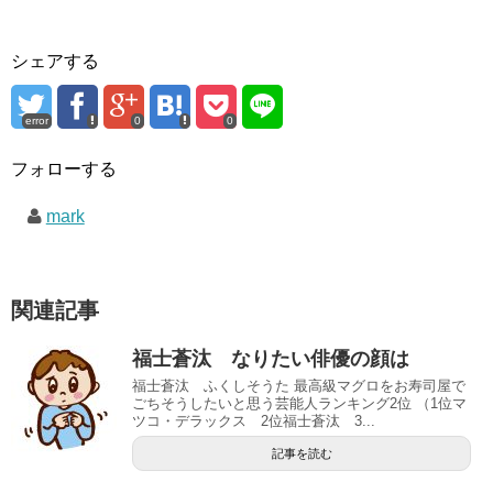
シェアする
error
0
0
フォローする
mark
関連記事
福士蒼汰 なりたい俳優の顔は
福士蒼汰 ふくしそうた 最高級マグロをお寿司屋で
ごちそうしたいと思う芸能人ランキング2位 （1位マ
ツコ・デラックス 2位福士蒼汰 3...
記事を読む